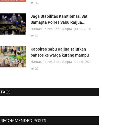
32
Jaga Stabilitas Kamtibmas, Sat
Samapta Polres Sabu Raijua...
Humas Polres Sabu Raijua
Jul 30, 2026
30
Kapolres Sabu Raijua salurkan
bansos ke warga kurang mampu
Humas Polres Sabu Raijua
Dec 6, 2022
29
TAGS
RECOMMENDED POSTS