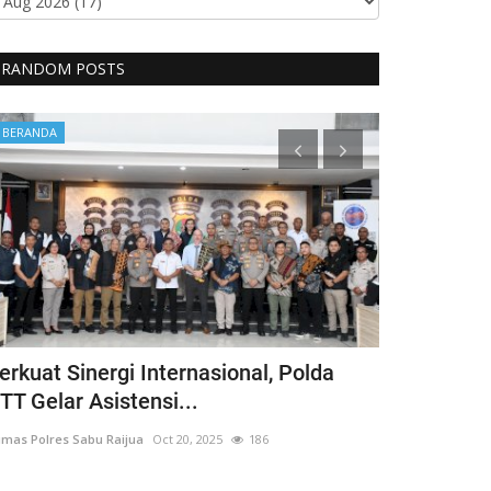
RANDOM POSTS
BERANDA
BERANDA
erkuat Sinergi Internasional, Polda
Sat Binmas
TT Gelar Asistensi...
Laksanakan 
mas Polres Sabu Raijua
Oct 20, 2025
186
Humas Polres Sab