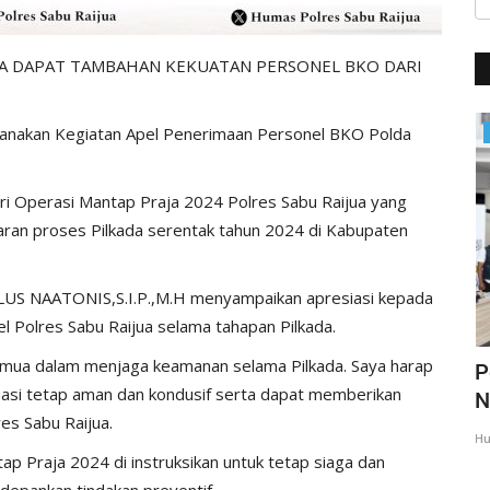
JUA DAPAT TAMBAHAN KEKUATAN PERSONEL BKO DARI
anakan Kegiatan Apel Penerimaan Personel BKO Polda
BERANDA
i Operasi Mantap Praja 2024 Polres Sabu Raijua yang
ran proses Pilkada serentak tahun 2024 di Kabupaten
LUS NAATONIS,S.I.P.,M.H menyampaikan apresiasi kepada
Polres Sabu Raijua selama tahapan Pilkada.
semua dalam menjaga keamanan selama Pilkada. Saya harap
imbau
Polri Lakukan Penyelidikan Terhadap
P
uasi tetap aman dan kondusif serta dapat memberikan
Peristiwa Gugurnya...
N
es Sabu Raijua.
Humas Polres Sabu Raijua
Jan 18, 2025
409
Hu
ap Praja 2024 di instruksikan untuk tetap siaga dan
depankan tindakan preventif