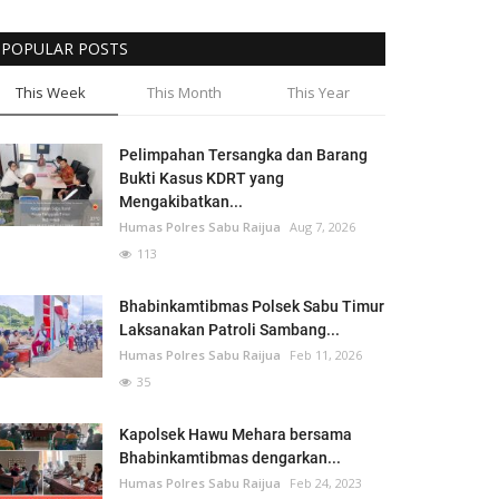
POPULAR POSTS
This Week
This Month
This Year
Pelimpahan Tersangka dan Barang
Bukti Kasus KDRT yang
Mengakibatkan...
Humas Polres Sabu Raijua
Aug 7, 2026
113
Bhabinkamtibmas Polsek Sabu Timur
Laksanakan Patroli Sambang...
Humas Polres Sabu Raijua
Feb 11, 2026
35
Kapolsek Hawu Mehara bersama
Bhabinkamtibmas dengarkan...
Humas Polres Sabu Raijua
Feb 24, 2023