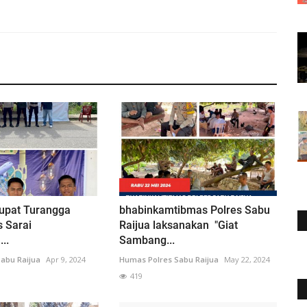
tupat Turangga
bhabinkamtibmas Polres Sabu
s Sarai
Raijua laksanakan "Giat
..
Sambang...
abu Raijua
Apr 9, 2024
Humas Polres Sabu Raijua
May 22, 2024
419