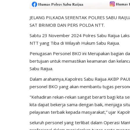
JELANG PILKADA SERENTAK POLRES SABU RAI
SAT BRIMOB DAN PERS POLDA NTT.
Sabtu 23 November 2024 Polres Sabu Raijua Laks
BERANDA
NTT yang Tiba di Wilayah Hukum Sabu Raijua.
Penugasan Personel BKO ini Merupakan bagian dar
bertujuan untuk memastikan keamanan dan kelanca
Sabu Raijua.
Dalam arahannya,Kapolres Sabu Raijua AKBP PAU
personel BKO yang akan membantu tugas personel 
"Kehadiran rekan-rekan sangat berarti bagi kita 
 Raijua Lakukan
Operasi omb, Satgas Binmas h
kita dapat bekerja sama dengan baik, menjaga sit
...
pemilu aman damai 2024
pelayanan terbaik kepada masyarakat,” ujar Kapolr
2025
235
Humas Polres Sabu Raijua
Nov 14, 2023
432
seluruh personel yang terlibat dalam Operasi Mant
profesional dalam menjalankan tugas serta menge