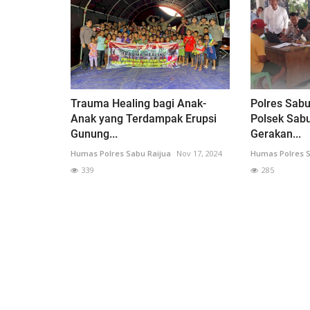
Trauma Healing bagi Anak-
Polres Sabu
Anak yang Terdampak Erupsi
Polsek Sabu
Gunung...
Gerakan...
Humas Polres Sabu Raijua
Nov 17, 2024
Humas Polres S
339
285