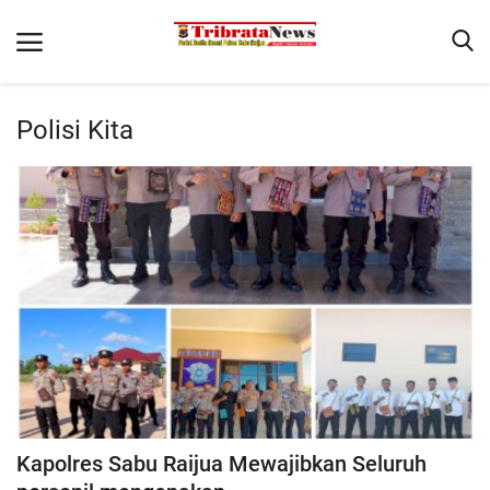
Polisi Kita
Home
Terms & Conditions
Reskrim
Binkam
Lantas
Polisi Kita
Giat Ops
Kapolres Sabu Raijua Mewajibkan Seluruh