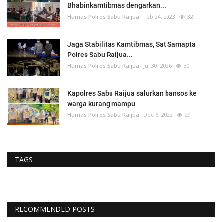
Bhabinkamtibmas dengarkan...
Humas Polres Sabu Raijua
Feb 24, 2023
32
Jaga Stabilitas Kamtibmas, Sat Samapta
Polres Sabu Raijua...
Humas Polres Sabu Raijua
Jul 30, 2026
30
Kapolres Sabu Raijua salurkan bansos ke
warga kurang mampu
Humas Polres Sabu Raijua
Dec 6, 2022
29
TAGS
RECOMMENDED POSTS