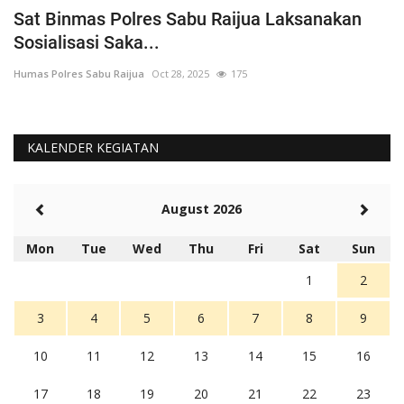
Bhabinkamtibmas Polsek Sabu Timur Polres
K
Sabu Raijua melakukan...
D
Humas Polres Sabu Raijua
May 6, 2025
286
Hu
KALENDER KEGIATAN
August 2026
Mon
Tue
Wed
Thu
Fri
Sat
Sun
1
2
3
4
5
6
7
8
9
10
11
12
13
14
15
16
17
18
19
20
21
22
23