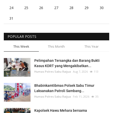
24
25
26
27
28
29
30
31
POPULAR POSTS
This Week
This Month
This Year
Pelimpahan Tersangka dan Barang Bukti
Kasus KDRT yang Mengakibatkan...
Humas Polres Sabu Raijua
Aug 7, 2026
113
Bhabinkamtibmas Polsek Sabu Timur
Laksanakan Patroli Sambang...
Humas Polres Sabu Raijua
Feb 11, 2026
35
Kapolsek Hawu Mehara bersama