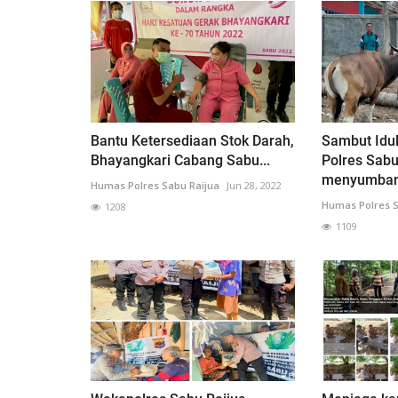
Bantu Ketersediaan Stok Darah,
Sambut Idu
Bhayangkari Cabang Sabu...
Polres Sabu
menyumbang
Humas Polres Sabu Raijua
Jun 28, 2022
Humas Polres S
1208
1109