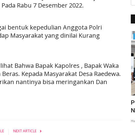
 Pada Rabu 7 Desember 2022.
ai bentuk kepedulian Anggota Polri
dap Masyarakat yang dinilai Kurang
BERANDA
lihat Bahwa Bapak Kapolres , Bapak Waka
 Beras. Kepada Masyarakat Desa Raedewa.
ikan nantinya bisa meringankan Dan
imbau
Polri Lakukan Penyelidikan Terhadap
P
Peristiwa Gugurnya...
N
Humas Polres Sabu Raijua
Jan 18, 2025
409
Hu
CLE
NEXT ARTICLE