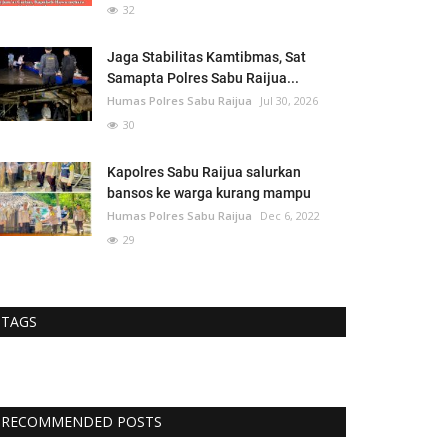
32
Jaga Stabilitas Kamtibmas, Sat
Samapta Polres Sabu Raijua...
Humas Polres Sabu Raijua
Jul 30, 2026
30
Kapolres Sabu Raijua salurkan
bansos ke warga kurang mampu
Humas Polres Sabu Raijua
Dec 6, 2022
29
TAGS
RECOMMENDED POSTS