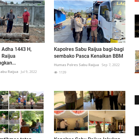
l Adha 1443 H,
Kapolres Sabu Raijua bagi-bagi
 Raijua
sembako Pasca Kenaikan BBM
kan...
Humas Polres Sabu Raijua
Sep 7, 2022
abu Raijua
Jul 9, 2022
1139