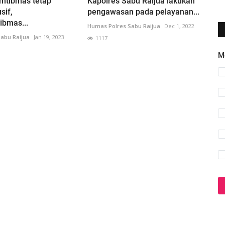
mtibmas tetap
Kapolres Sabu Raijua lakukan
sif,
pengawasan pada pelayanan...
ibmas...
Humas Polres Sabu Raijua
Dec 1, 2022
abu Raijua
Jan 19, 2023
1117
M