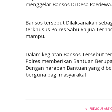
menggelar Bansos Di Desa Raedewa.
Bansos tersebut Dilaksanakan sebag
terkhusus Polres Sabu Raijua Terha
BERANDA
mampu.
Dalam kegiatan Bansos Tersebut ter
Polres memberikan Bantuan Berupa
Dengan harapan Bantuan yang diber
berguna bagi masyarakat.
 Raijua Lakukan
Operasi omb, Satgas Binmas h
...
pemilu aman damai 2024
2025
235
Humas Polres Sabu Raijua
Nov 14, 2023
432
PREVIOUS ARTI