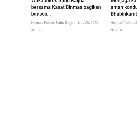
Wakapolres Sabu Raijua
Menjaga ka
bersama Kasat Binmas bagikan
aman kondu
bansos...
Bhabinkamt
Humas Polres Sabu Raijua
Nov 30, 2022
Humas Polres S
1078
1536