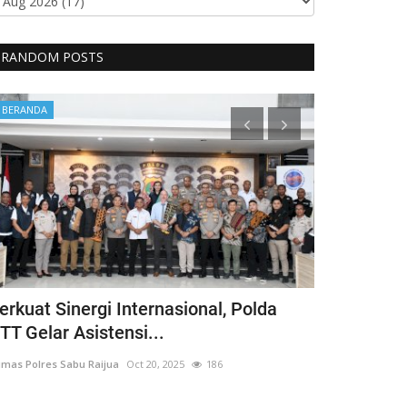
RANDOM POSTS
BERANDA
BERANDA
erkuat Sinergi Internasional, Polda
Sat Binmas
TT Gelar Asistensi...
Laksanakan 
mas Polres Sabu Raijua
Oct 20, 2025
186
Humas Polres Sab