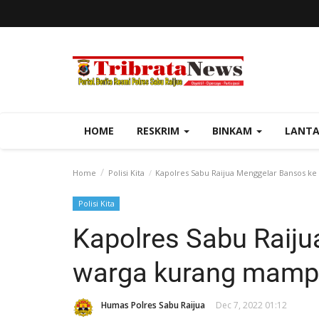
HOME
RESKRIM
BINKAM
LANT
Home
Polisi Kita
Kapolres Sabu Raijua Menggelar Bansos k
Polisi Kita
Kapolres Sabu Raij
warga kurang mamp
Humas Polres Sabu Raijua
Dec 7, 2022 01:12