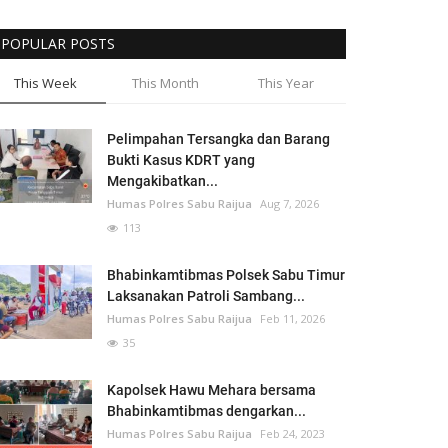
POPULAR POSTS
This Week
This Month
This Year
Pelimpahan Tersangka dan Barang
Bukti Kasus KDRT yang
Mengakibatkan...
Humas Polres Sabu Raijua
Aug 7, 2026
113
Bhabinkamtibmas Polsek Sabu Timur
Laksanakan Patroli Sambang...
Humas Polres Sabu Raijua
Feb 11, 2026
35
Kapolsek Hawu Mehara bersama
Bhabinkamtibmas dengarkan...
Humas Polres Sabu Raijua
Feb 24, 2023