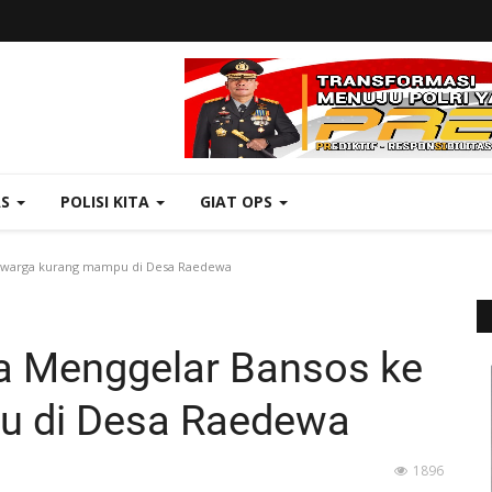
AS
POLISI KITA
GIAT OPS
e warga kurang mampu di Desa Raedewa
ua Menggelar Bansos ke
u di Desa Raedewa
1896