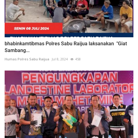
bhabinkamtibmas Polres Sabu Raijua laksanakan "Giat
Sambang...
Humas Polres Sabu Raijua
Jul 8, 2024
458