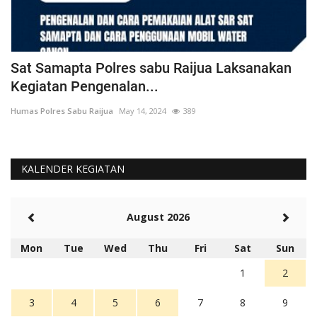
t
Sat Samapta Polres sabu Raijua Laksanakan
B
Kegiatan Pengenalan...
K
Humas Polres Sabu Raijua
May 14, 2024
389
Hu
KALENDER KEGIATAN
August 2026
Mon
Tue
Wed
Thu
Fri
Sat
Sun
1
2
3
4
5
6
7
8
9