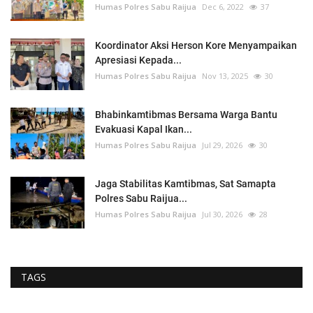
Humas Polres Sabu Raijua
Dec 6, 2022
37
Koordinator Aksi Herson Kore Menyampaikan
Apresiasi Kepada...
Humas Polres Sabu Raijua
Nov 13, 2025
30
Bhabinkamtibmas Bersama Warga Bantu
Evakuasi Kapal Ikan...
Humas Polres Sabu Raijua
Jul 29, 2026
30
Jaga Stabilitas Kamtibmas, Sat Samapta
Polres Sabu Raijua...
Humas Polres Sabu Raijua
Jul 30, 2026
28
TAGS