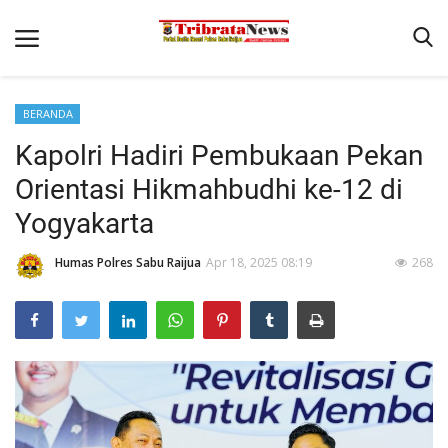
BERANDA
Home
Kapolri Hadiri Pembukaan Pekan
Terms & Conditions
Orientasi Hikmahbudhi ke-12 di
Reskrim
Yogyakarta
Binkam
Humas Polres Sabu Raijua
Apr 18, 2025 08:19
268
Lantas
Polisi Kita
Giat Ops