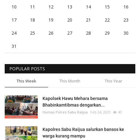
10
11
12
13
14
15
16
17
18
19
20
21
22
23
24
25
26
27
28
29
30
31
POPULAR POSTS
This Week
This Month
This Year
Kapolsek Hawu Mehara bersama
Bhabinkamtibmas dengarkan...
Humas Polres Sabu Raijua
Feb 24, 2023
43
Kapolres Sabu Raijua salurkan bansos ke
warga kurang mampu