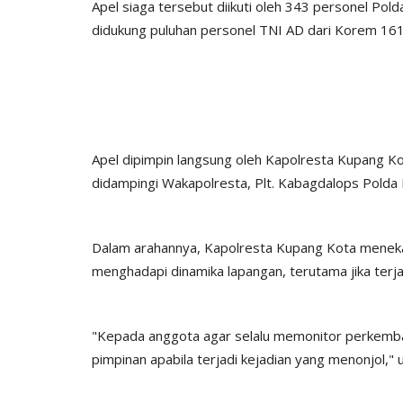
Apel siaga tersebut diikuti oleh 343 personel Pol
didukung puluhan personel TNI AD dari Korem 16
BERANDA
Apel dipimpin langsung oleh Kapolresta Kupang Kota
didampingi Wakapolresta, Plt. Kabagdalops Polda 
Dalam arahannya, Kapolresta Kupang Kota meneka
menghadapi dinamika lapangan, terutama jika terj
 Raijua Lakukan
Operasi omb, Satgas Binmas h
...
pemilu aman damai 2024
"Kepada anggota agar selalu memonitor perkemb
pimpinan apabila terjadi kejadian yang menonjol,"
2025
235
Humas Polres Sabu Raijua
Nov 14, 2023
432