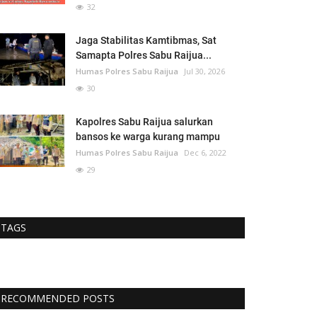
32
Jaga Stabilitas Kamtibmas, Sat
Samapta Polres Sabu Raijua...
Humas Polres Sabu Raijua
Jul 30, 2026
30
Kapolres Sabu Raijua salurkan
bansos ke warga kurang mampu
Humas Polres Sabu Raijua
Dec 6, 2022
29
TAGS
RECOMMENDED POSTS