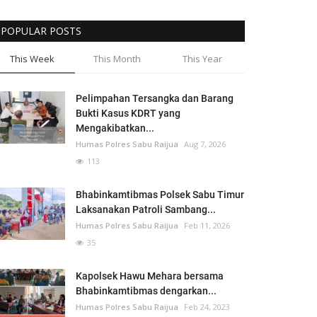
POPULAR POSTS
This Week
This Month
This Year
Pelimpahan Tersangka dan Barang
Bukti Kasus KDRT yang
Mengakibatkan...
Humas Polres Sabu Raijua
Aug 7, 2026
113
Bhabinkamtibmas Polsek Sabu Timur
Laksanakan Patroli Sambang...
Humas Polres Sabu Raijua
Feb 11, 2026
35
Kapolsek Hawu Mehara bersama
Bhabinkamtibmas dengarkan...
Humas Polres Sabu Raijua
Feb 24, 2023