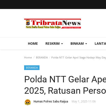
HOME
RESKRIM
BINKAM
LANT
Home
BERANDA
Polda NTT Gelar Apel Siaga Hadapi May Day
BERANDA
Polda NTT Gelar Ape
2025, Ratusan Perso
Humas Polres Sabu Raijua
May 1, 2025 11:06