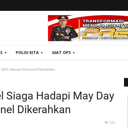
AS
POLISI KITA
GIAT OPS
 2025, Ratusan Personel Dikerahkan
l Siaga Hadapi May Day
nel Dikerahkan
282