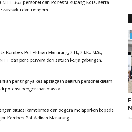
da NTT, 363 personel dari Polresta Kupang Kota, serta
1/Wirasakti dan Denpom.
BERANDA
 Kombes Pol. Aldinan Manurung, S.H., S.I.K., M.Si.,
NTT, dan para perwira dari satuan kerja gabungan.
nkan pentingnya kesiapsiagaan seluruh personel dalam
adi potensi pengerahan massa.
imbau
Polri Lakukan Penyelidikan Terhadap
P
Peristiwa Gugurnya...
N
angan situasi kamtibmas dan segera melaporkan kepada
 ujar Kombes Pol. Aldinan Manurung.
Humas Polres Sabu Raijua
Jan 18, 2025
409
Hu