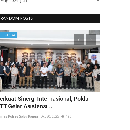
RANDOM POSTS
BERANDA
BERANDA
erkuat Sinergi Internasional, Polda
Sat Binmas
TT Gelar Asistensi...
Laksanakan 
mas Polres Sabu Raijua
Oct 20, 2025
186
Humas Polres Sab