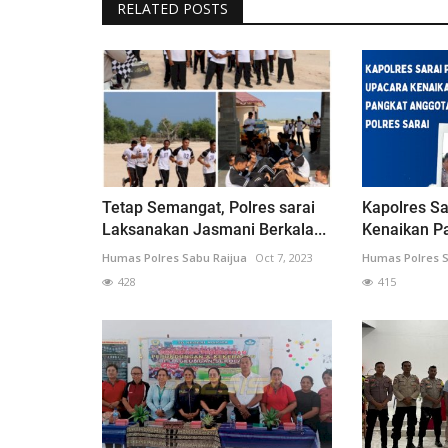
RELATED POSTS
Tetap Semangat, Polres sarai
Kapolres Sa
Laksanakan Jasmani Berkala...
Kenaikan P
Humas Polres Sabu Raijua
Oct 7, 2023
Humas Polres S
428
415