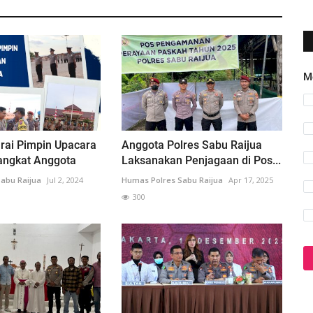
M
rai Pimpin Upacara
Anggota Polres Sabu Raijua
angkat Anggota
Laksanakan Penjagaan di Pos...
abu Raijua
Jul 2, 2024
Humas Polres Sabu Raijua
Apr 17, 2025
300