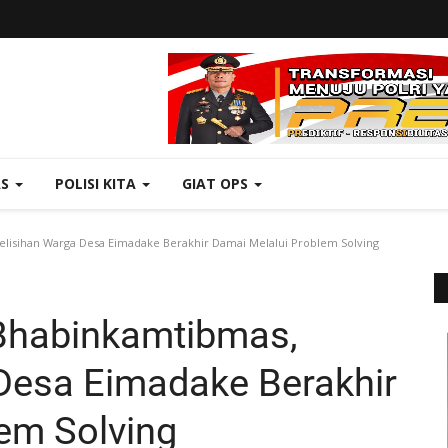
AS
POLISI KITA
GIAT OPS
isihan Warga Desa Eimadake Berakhir Damai Melalui Problem Solving
Bhabinkamtibmas,
Desa Eimadake Berakhir
em Solving