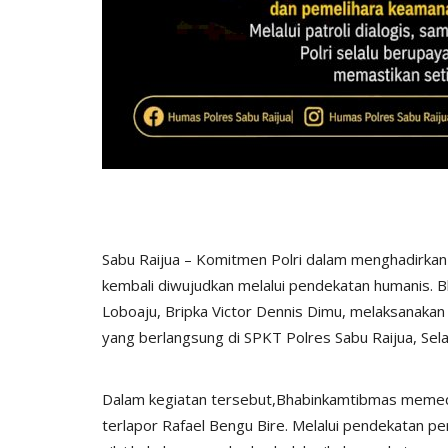
BERANDA
Sabu Raijua – Komitmen Polri dalam menghadirkan
kembali diwujudkan melalui pendekatan humanis.
Loboaju, Bripka Victor Dennis Dimu, melaksanakan
yang berlangsung di SPKT Polres Sabu Raijua, Sel
sek Sabu Timur
Polres Sabu Raijua Amankan Ke
sa...
Pawai Paskah di Klasis...
Dalam kegiatan tersebut,Bhabinkamtibmas memedi
025
199
Humas Polres Sabu Raijua
Apr 22, 2025
335
terlapor Rafael Bengu Bire. Melalui pendekatan pe