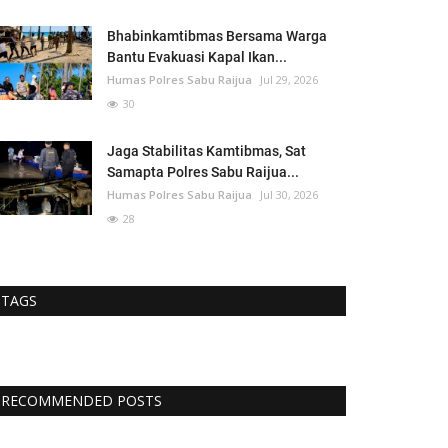
Bhabinkamtibmas Bersama Warga
Bantu Evakuasi Kapal Ikan...
Humas Polres Sabu Raijua
Jul 29, 2026
30
Jaga Stabilitas Kamtibmas, Sat
Samapta Polres Sabu Raijua...
Humas Polres Sabu Raijua
Jul 30, 2026
28
TAGS
RECOMMENDED POSTS