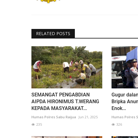
RELATED POSTS
SEMANGAT PENGABDIAN
Gugur dala
AIPDA HIRONIMUS T.WERANG
Bripka Anu
KEPADA MASYARAKAT...
Enok...
Humas Polres Sabu Raijua
Jun 21, 2025
Humas Polres S
235
326