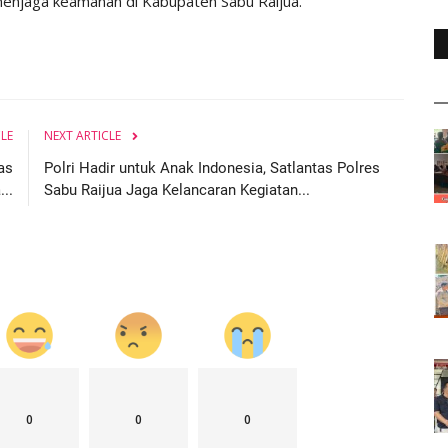
menjaga keamanan di Kabupaten Sabu Raijua.
CLE
NEXT ARTICLE
as
Polri Hadir untuk Anak Indonesia, Satlantas Polres
..
Sabu Raijua Jaga Kelancaran Kegiatan...
0
0
0