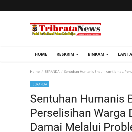
HOME
RESKRIM
BINKAM
LANT
Home
BERANDA
Sentuhan Humanis Bhabinkamtibmas, Persel
BERANDA
Sentuhan Humanis 
Perselisihan Warga 
Damai Melalui Probl