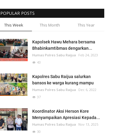
POPULAR POSTS
This Week
This Month
This Year
Kapolsek Hawu Mehara bersama
Bhabinkamtibmas dengarkan...
Humas Polres Sabu Raijua
Feb 24, 2023
43
Kapolres Sabu Raijua salurkan
bansos ke warga kurang mampu
Humas Polres Sabu Raijua
Dec 6, 2022
37
Koordinator Aksi Herson Kore
Menyampaikan Apresiasi Kepada...
Humas Polres Sabu Raijua
Nov 13, 2025
30