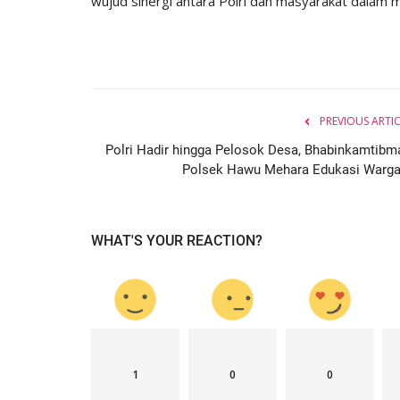
wujud sinergi antara Polri dan masyarakat dalam 
PREVIOUS ARTI
Polri Hadir hingga Pelosok Desa, Bhabinkamtibm
Polsek Hawu Mehara Edukasi Warga.
WHAT'S YOUR REACTION?
1
0
0