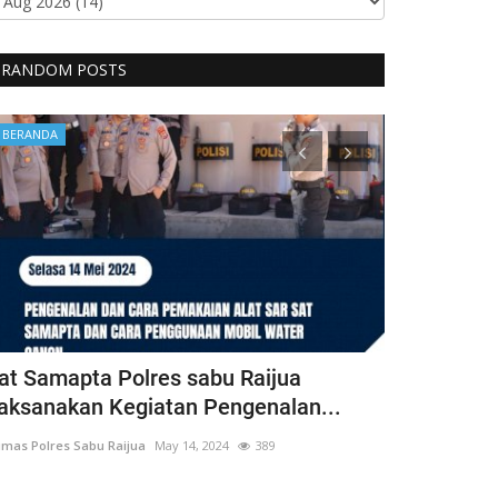
RANDOM POSTS
BERANDA
BERANDA
at Samapta Polres sabu Raijua
Bhabinkam
aksanakan Kegiatan Pengenalan...
Perkuat Ke
mas Polres Sabu Raijua
May 14, 2024
389
Humas Polres Sab