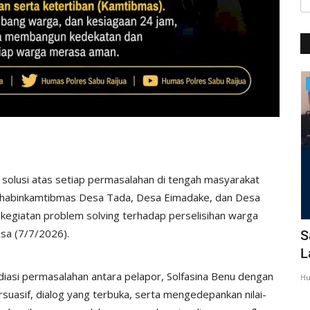
BERANDA
 solusi atas setiap permasalahan di tengah masyarakat
 Bhabinkamtibmas Desa Tada, Desa Eimadake, dan Desa
 kegiatan problem solving terhadap perselisihan warga
asa (7/7/2026).
giatan
Dua Anggota Polri Harumkan Indonesia
S
Lewat Timnas U-23
L
asi permasalahan antara pelapor, Solfasina Benu dengan
Humas Polres Sabu Raijua
Apr 28, 2024
454
Hu
rsuasif, dialog yang terbuka, serta mengedepankan nilai-