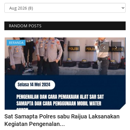
RANDOM POSTS
BERANDA
t
Sat Samapta Polres sabu Raijua Laksanakan
B
Kegiatan Pengenalan...
K