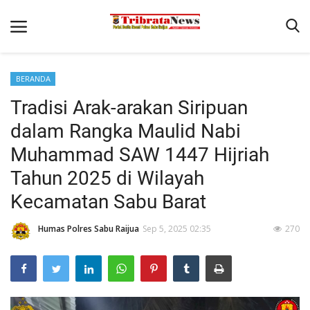
BERANDA
Home
Tradisi Arak-arakan Siripuan
Terms & Conditions
dalam Rangka Maulid Nabi
Reskrim
Muhammad SAW 1447 Hijriah
Binkam
Tahun 2025 di Wilayah
Kecamatan Sabu Barat
Lantas
Polisi Kita
Humas Polres Sabu Raijua
Sep 5, 2025 02:35
270
Giat Ops