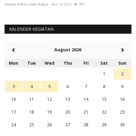
Humas Polres Sabu Raijua
May 14, 2024
389
Hu
KALENDER KEGIATAN
August 2026
Mon
Tue
Wed
Thu
Fri
Sat
Sun
1
2
3
4
5
6
7
8
9
10
11
12
13
14
15
16
17
18
19
20
21
22
23
24
25
26
27
28
29
30