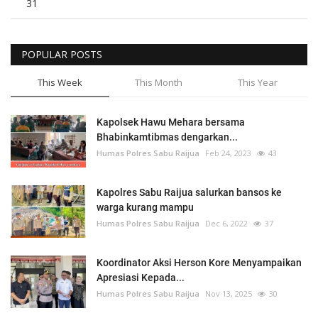
31
POPULAR POSTS
This Week
This Month
This Year
Kapolsek Hawu Mehara bersama
Bhabinkamtibmas dengarkan...
Humas Polres Sabu Raijua
Feb 24, 2023
43
Kapolres Sabu Raijua salurkan bansos ke
warga kurang mampu
Humas Polres Sabu Raijua
Dec 6, 2022
37
Koordinator Aksi Herson Kore Menyampaikan
Apresiasi Kepada...
Humas Polres Sabu Raijua
Nov 13, 2025
30