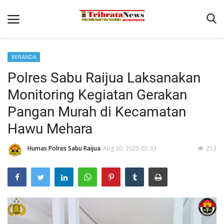
BERANDA
Home
Polres Sabu Raijua Laksanakan
Terms & Conditions
Monitoring Kegiatan Gerakan
Reskrim
Pangan Murah di Kecamatan
Binkam
Hawu Mehara
Lantas
Humas Polres Sabu Raijua
Aug 30, 2025 02:33
253
Polisi Kita
Giat Ops