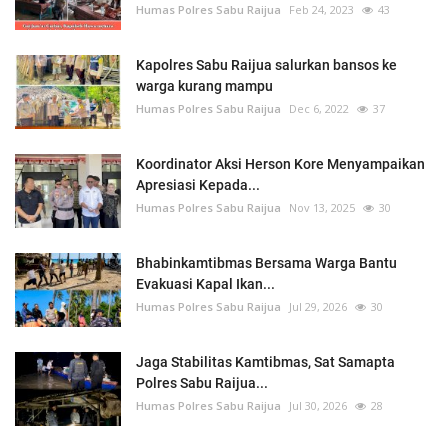
Humas Polres Sabu Raijua
Feb 24, 2023
43
Kapolres Sabu Raijua salurkan bansos ke
warga kurang mampu
Humas Polres Sabu Raijua
Dec 6, 2022
37
Koordinator Aksi Herson Kore Menyampaikan
Apresiasi Kepada...
Humas Polres Sabu Raijua
Nov 13, 2025
30
Bhabinkamtibmas Bersama Warga Bantu
Evakuasi Kapal Ikan...
Humas Polres Sabu Raijua
Jul 29, 2026
30
Jaga Stabilitas Kamtibmas, Sat Samapta
Polres Sabu Raijua...
Humas Polres Sabu Raijua
Jul 30, 2026
28