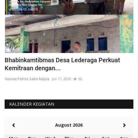
Tinjau Pelabuhan Merak, Kapolri Sebut Terjadi
P
Penguraian...
P
Humas Polres Sabu Raijua
Mar 26, 2025
303
Hu
KALENDER KEGIATAN
August 2026