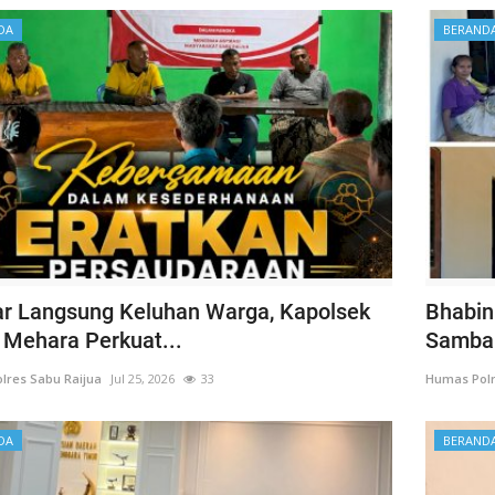
DA
BERAND
r Langsung Keluhan Warga, Kapolsek
Bhabin
Mehara Perkuat...
Samban
lres Sabu Raijua
Jul 25, 2026
33
Humas Polr
DA
BERAND