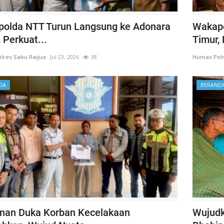
olda NTT Turun Langsung ke Adonara
Wakapo
 Perkuat...
Timur, 
lres Sabu Raijua
Jul 23, 2026
38
Humas Polr
DA
BERAND
nan Duka Korban Kecelakaan
Wujud