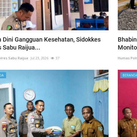
 Dini Gangguan Kesehatan, Sidokkes
Bhabin
 Sabu Raijua...
Monitor
lres Sabu Raijua
Jul 23, 2026
37
Humas Polr
DA
BERAND