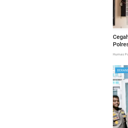
Cegah
Polres
Humas Po
BERAN