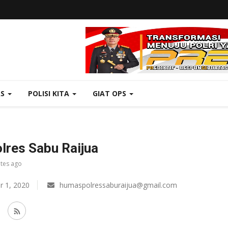
AS
POLISI KITA
GIAT OPS
res Sabu Raijua
utes ago
 1, 2020
humaspolressaburaijua@gmail.com