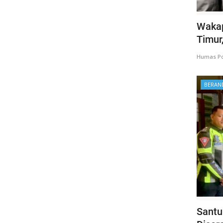
Wakap
Timur,
Humas Po
BERAN
Santu