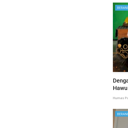
BERAN
Denga
Hawu 
Humas Po
BERAN