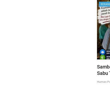
BERAN
Samba
Sabu 
Humas Po