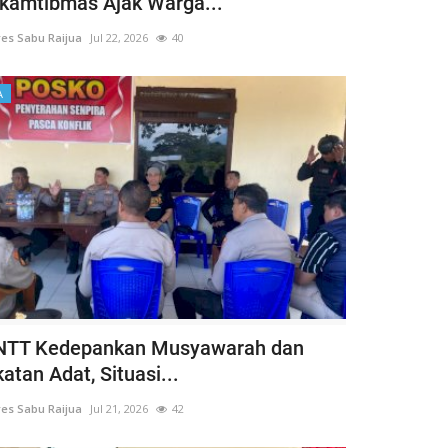
kamtibmas Ajak Warga...
es Sabu Raijua
Jul 22, 2026
40
A
 NTT Kedepankan Musyawarah dan
tan Adat, Situasi...
es Sabu Raijua
Jul 21, 2026
42