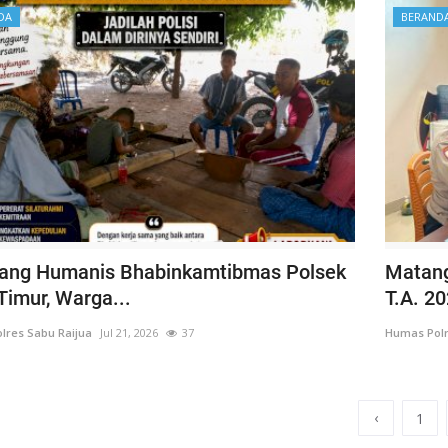
DA
BERAND
ng Humanis Bhabinkamtibmas Polsek
Matang
Timur, Warga...
T.A. 20
lres Sabu Raijua
Jul 21, 2026
37
Humas Polr
‹
1