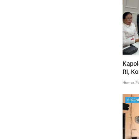
Kapol
RI, K
Humas Po
BERAN