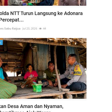
lda NTT Turun Langsung ke Adonara
Percepat...
es Sabu Raijua
Jul 23, 2026
44
A
kan Desa Aman dan Nyaman,