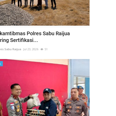
kamtibmas Polres Sabu Raijua
ing Sertifikasi...
es Sabu Raijua
Jul 23, 2026
51
A