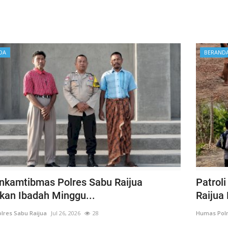
DA
BERAND
nkamtibmas Polres Sabu Raijua
Patrol
an Ibadah Minggu...
Raijua
lres Sabu Raijua
Jul 26, 2026
28
Humas Polr