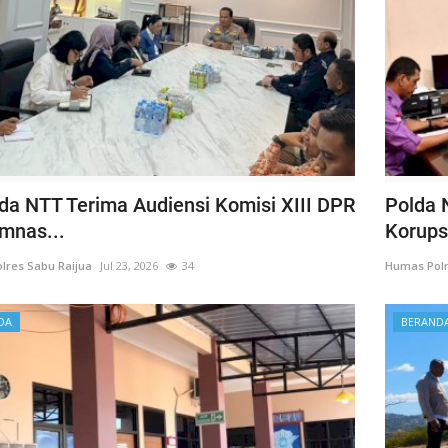
da NTT Terima Audiensi Komisi XIII DPR
Polda 
omnas...
Korupsi
lres Sabu Raijua
Jul 23, 2026
34
Humas Polr
DA
BERAND