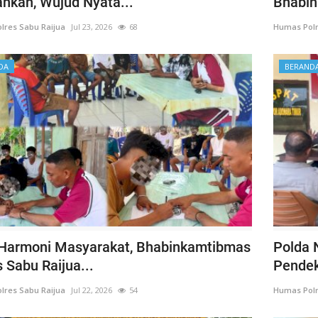
ahkan, Wujud Nyata...
Bhabin
lres Sabu Raijua
Jul 23, 2026
68
Humas Polr
DA
BERAND
Harmoni Masyarakat, Bhabinkamtibmas
Polda
 Sabu Raijua...
Pendeka
lres Sabu Raijua
Jul 22, 2026
54
Humas Polr