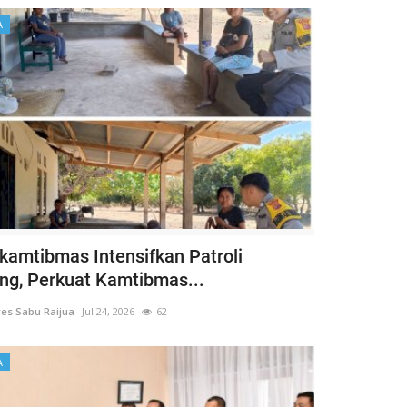
A
kamtibmas Intensifkan Patroli
g, Perkuat Kamtibmas...
es Sabu Raijua
Jul 24, 2026
62
A