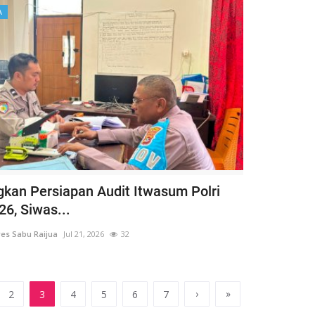
A
kan Persiapan Audit Itwasum Polri
26, Siwas...
es Sabu Raijua
Jul 21, 2026
32
›
»
2
3
4
5
6
7