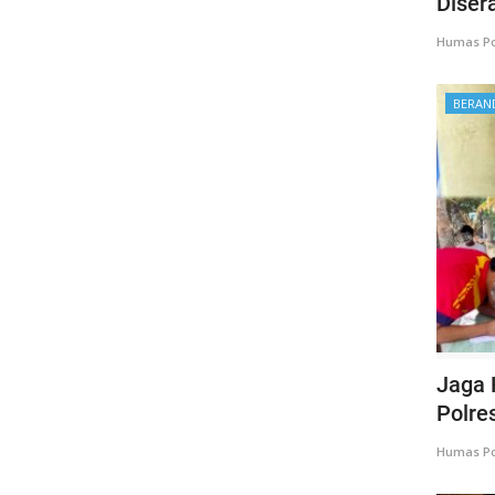
Diser
Humas Po
BERAN
Jaga 
Polres
Humas Po