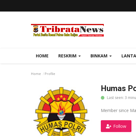
HOME
RESKRIM
BINKAM
LANT
Home
Profile
Humas Pol
Last seen: 3 min
Member since Mar
Follow