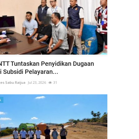
NTT Tuntaskan Penyidikan Dugaan
 Subsidi Pelayaran...
es Sabu Raijua
Jul 23, 2026
31
A