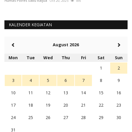
Humas Polres Sabu Raijua
Oct 20, 2025
186
Hu
KALENDER KEGIATAN
August 2026
Mon
Tue
Wed
Thu
Fri
Sat
Sun
1
2
3
4
5
6
7
8
9
10
11
12
13
14
15
16
17
18
19
20
21
22
23
24
25
26
27
28
29
30
31