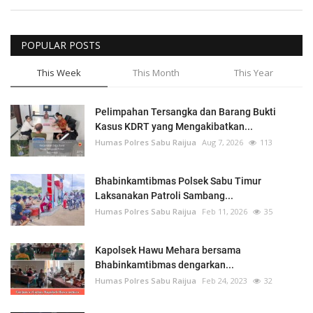
POPULAR POSTS
This Week
This Month
This Year
Pelimpahan Tersangka dan Barang Bukti
Kasus KDRT yang Mengakibatkan...
Humas Polres Sabu Raijua
Aug 7, 2026
113
Bhabinkamtibmas Polsek Sabu Timur
Laksanakan Patroli Sambang...
Humas Polres Sabu Raijua
Feb 11, 2026
35
Kapolsek Hawu Mehara bersama
Bhabinkamtibmas dengarkan...
Humas Polres Sabu Raijua
Feb 24, 2023
32