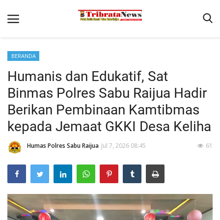
BERANDA
Home
Humanis dan Edukatif, Sat
Terms & Conditions
Binmas Polres Sabu Raijua Hadir
Reskrim
Berikan Pembinaan Kamtibmas
Binkam
kepada Jemaat GKKI Desa Keliha
Lantas
Humas Polres Sabu Raijua
Jul 7, 2026 08:45
61
Polisi Kita
Giat Ops