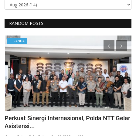
RANDOM POSTS
BERANDA
wa
Perkuat Sinergi Internasional, Polda NTT Gelar
S
Asistensi...
S