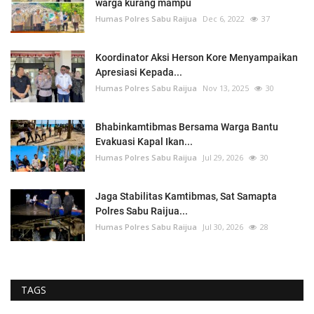
warga kurang mampu
Humas Polres Sabu Raijua
Dec 6, 2022
37
Koordinator Aksi Herson Kore Menyampaikan
Apresiasi Kepada...
Humas Polres Sabu Raijua
Nov 13, 2025
30
Bhabinkamtibmas Bersama Warga Bantu
Evakuasi Kapal Ikan...
Humas Polres Sabu Raijua
Jul 29, 2026
30
Jaga Stabilitas Kamtibmas, Sat Samapta
Polres Sabu Raijua...
Humas Polres Sabu Raijua
Jul 30, 2026
28
TAGS