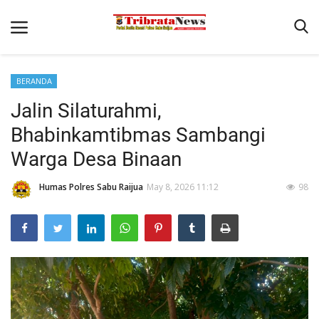
BERANDA
Home
Jalin Silaturahmi,
Terms & Conditions
Bhabinkamtibmas Sambangi
Reskrim
Warga Desa Binaan
Binkam
Humas Polres Sabu Raijua
May 8, 2026 11:12
98
Lantas
Polisi Kita
Giat Ops