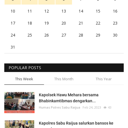
10
11
12
13
14
15
16
17
18
19
20
21
22
23
24
25
26
27
28
29
30
31
POPULAR POSTS
This Week
This Month
This Year
Kapolsek Hawu Mehara bersama
Bhabinkamtibmas dengarkan...
Humas Polres Sabu Raijua
Feb 24, 2023
43
Kapolres Sabu Raijua salurkan bansos ke