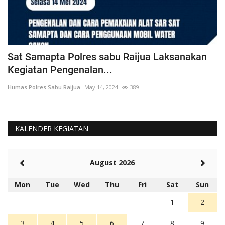
t
Sat Samapta Polres sabu Raijua Laksanakan
B
Kegiatan Pengenalan...
K
Humas Polres Sabu Raijua
May 14, 2024
389
Hu
KALENDER KEGIATAN
August 2026
Mon
Tue
Wed
Thu
Fri
Sat
Sun
1
2
3
4
5
6
7
8
9