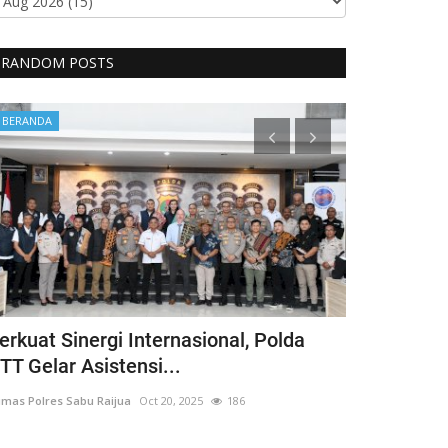
RANDOM POSTS
BERANDA
BERANDA
erkuat Sinergi Internasional, Polda
Sat Binmas
TT Gelar Asistensi...
Laksanakan 
mas Polres Sabu Raijua
Oct 20, 2025
186
Humas Polres Sab