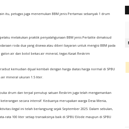
Selain itu, petugas juga menemukan BBM jenis Pertamax sebanyak 1 drum
 pelaku melakukan praktik penyalahgunaan BBM jenis Pertalite dimaksud
araan roda dua yang disewa atau diberi bayaran untuk mengisi BBM pada
alon air dan botol bekas air mineral, tegas Kasat Reskrim
tersebut kemudian dijual kembali dengan harga diatas harga normal di SPBU
ir mineral ukuran 1.5 liter.
uka drum dan terpal penutup satuan Reskrim juga telah mengamankan
bil keterangan secara intensif. Keduanya merupakan warga Desa Menia,
ivitas ilegal ini telah berlangsung sejak September 2025. Dalam sebulan,
-rata 100 liter setiap transaksinya baik di SPBU Eilode maupun di SPBU