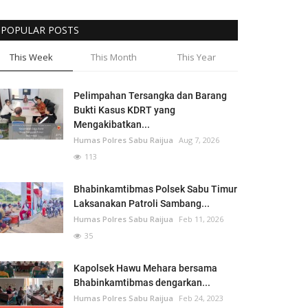
POPULAR POSTS
This Week
This Month
This Year
Pelimpahan Tersangka dan Barang
Bukti Kasus KDRT yang
Mengakibatkan...
Humas Polres Sabu Raijua
Aug 7, 2026
113
Bhabinkamtibmas Polsek Sabu Timur
Laksanakan Patroli Sambang...
Humas Polres Sabu Raijua
Feb 11, 2026
35
Kapolsek Hawu Mehara bersama
Bhabinkamtibmas dengarkan...
Humas Polres Sabu Raijua
Feb 24, 2023