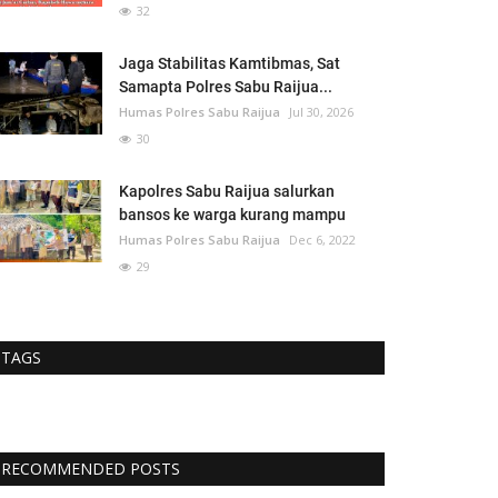
32
Jaga Stabilitas Kamtibmas, Sat
Samapta Polres Sabu Raijua...
Humas Polres Sabu Raijua
Jul 30, 2026
30
Kapolres Sabu Raijua salurkan
bansos ke warga kurang mampu
Humas Polres Sabu Raijua
Dec 6, 2022
29
TAGS
RECOMMENDED POSTS