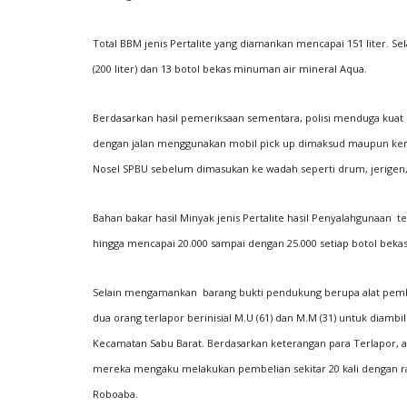
Total BBM jenis Pertalite yang diamankan mencapai 151 liter. 
(200 liter) dan 13 botol bekas minuman air mineral Aqua.
Berdasarkan hasil pemeriksaan sementara, polisi menduga kuat
dengan jalan menggunakan mobil pick up dimaksud maupun kend
Nosel SPBU sebelum dimasukan ke wadah seperti drum, jerigen, g
Bahan bakar hasil Minyak jenis Pertalite hasil Penyalahgunaan 
hingga mencapai 20.000 sampai dengan 25.000 setiap botol bekas a
Selain mengamankan barang bukti pendukung berupa alat pemb
dua orang terlapor berinisial M.U (61) dan M.M (31) untuk diam
Kecamatan Sabu Barat. Berdasarkan keterangan para Terlapor, akt
mereka mengaku melakukan pembelian sekitar 20 kali dengan rata
Roboaba.