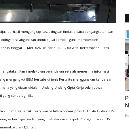
 Raijua berhasil mengungkap kasus dugaan tindak pidana pengangkutan dan
BERANDA
ng diduga disalahgunakan untuk dijual kembali guna memperoleh
enin, tanggal 04 Mei 2026, sekitar pukul 17.00 Wita, bertempat di Desa
.H. mengatakan Kami melakukan penindakan setelah menerima informasi
ang mengangkut BBM bersubsidi jenis Pertalite menggunakan kendaraan
aimana yang diatur didalam Undang-Undang Cipta Kerja selanjutnya
 yang cukup signifikan.
imbau
Polri Lakukan Penyelidikan Terhadap
P
Peristiwa Gugurnya...
N
pick up merek Suzuki Carry warna hitam nomor polisi DH 8644 AF dan BBM
Humas Polres Sabu Raijua
Jan 18, 2025
409
Hu
pung ke berbagai wadah yang tidak standar meliputi 2 jerigen ukuran 35
mineral ukuran 1,5 liter.