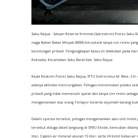
Sabu Raijua - Satuan Reserse Kriminal (Satreskrim) Polres Sabu
BERANDA
niaga Bahan Bakar Minyak (BBM) bersubsidi tanpa izin resmi ya
keuntungan pribadi. Pengungkapan kasus ini dilakukan pada hari S
Roboaba, Kecamatan Sabu Barat Kab. Sabu Raijua.
Kasat Reskrim Polres Sabu Raijua, IPTU Defrorintus M. Wee, S
adanya aktivitas mencurigakan. Petugas menemukan pelaku sed
pribadi yang tidak memenuhi syarat dan tanpa izin resmi sebag
mengamankan dua orang Terlapor beserta sejumlah barang bukti
 Raijua Lakukan
Operasi omb, Satgas Binmas h
...
pemilu aman damai 2024
Dalam operasi tersebut, petugas mengamankan satu unit mobil 
2025
235
Humas Polres Sabu Raijua
Nov 14, 2023
432
tersebut diduga dibeli langsung di SPBU Eilode, kemudian ditam
liter, 3 galon air mineral ukuran 15 liter, serta 24 botol bekas air 