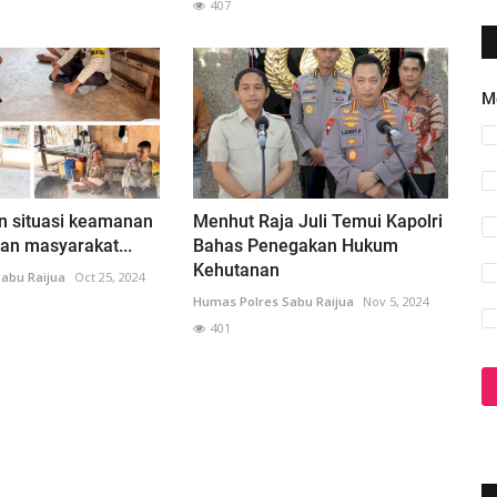
407
M
n situasi keamanan
Menhut Raja Juli Temui Kapolri
ban masyarakat...
Bahas Penegakan Hukum
Kehutanan
abu Raijua
Oct 25, 2024
Humas Polres Sabu Raijua
Nov 5, 2024
401