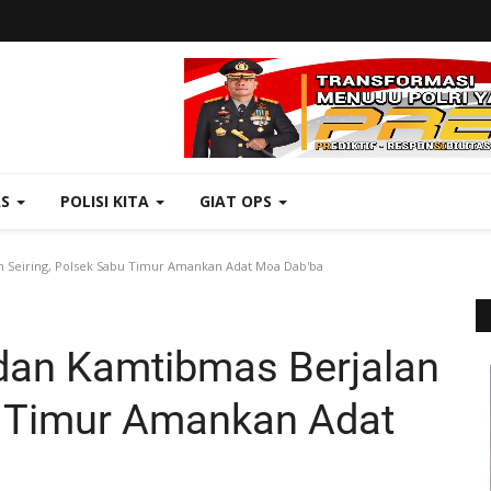
AS
POLISI KITA
GIAT OPS
n Seiring, Polsek Sabu Timur Amankan Adat Moa Dab'ba
 dan Kamtibmas Berjalan
u Timur Amankan Adat