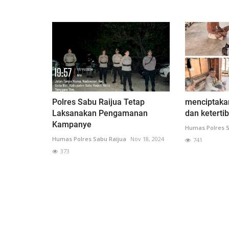
Polres Sabu Raijua Tetap
menciptaka
Laksanakan Pengamanan
dan keterti
Kampanye
Humas Polres S
Humas Polres Sabu Raijua
Nov 18, 2024
741
373