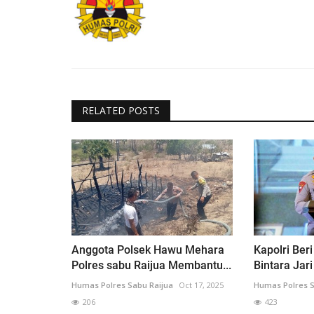
RELATED POSTS
Anggota Polsek Hawu Mehara
Kapolri Ber
Polres sabu Raijua Membantu...
Bintara Jari
Humas Polres Sabu Raijua
Oct 17, 2025
Humas Polres S
206
423