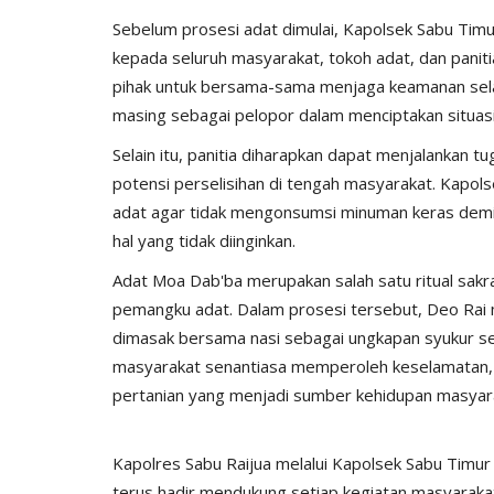
Sebelum prosesi adat dimulai, Kapolsek Sabu Tim
kepada seluruh masyarakat, tokoh adat, dan panit
pihak untuk bersama-sama menjaga keamanan sela
masing sebagai pelopor dalam menciptakan situasi
BERANDA
Selain itu, panitia diharapkan dapat menjalankan t
potensi perselisihan di tengah masyarakat. Kapol
adat agar tidak mengonsumsi minuman keras dem
hal yang tidak diinginkan.
Adat Moa Dab'ba merupakan salah satu ritual sakr
pemangku adat. Dalam prosesi tersebut, Deo Ra
dimasak bersama nasi sebagai ungkapan syukur s
masyarakat senantiasa memperoleh keselamatan, k
sek Sabu Timur
Polres Sabu Raijua Amankan Ke
pertanian yang menjadi sumber kehidupan masyar
sa...
Pawai Paskah di Klasis...
025
199
Humas Polres Sabu Raijua
Apr 22, 2025
335
Kapolres Sabu Raijua melalui Kapolsek Sabu Timur
terus hadir mendukung setiap kegiatan masyaraka