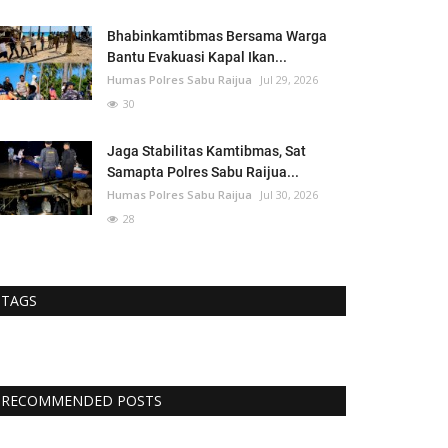
Bhabinkamtibmas Bersama Warga
Bantu Evakuasi Kapal Ikan...
Humas Polres Sabu Raijua
Jul 29, 2026
30
Jaga Stabilitas Kamtibmas, Sat
Samapta Polres Sabu Raijua...
Humas Polres Sabu Raijua
Jul 30, 2026
28
TAGS
RECOMMENDED POSTS