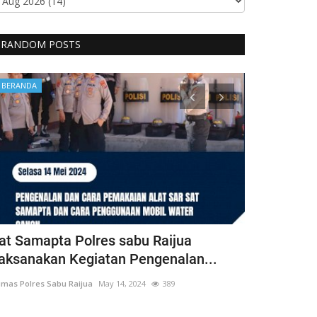
RANDOM POSTS
BERANDA
BERANDA
at Samapta Polres sabu Raijua
Bhabinkam
aksanakan Kegiatan Pengenalan...
Perkuat Ke
mas Polres Sabu Raijua
May 14, 2024
389
Humas Polres Sab