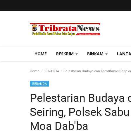
HOME
RESKRIM
BINKAM
LANT
Home
BERANDA
Pelestarian Budaya dan Kamtibmas Berjala
BERANDA
Pelestarian Budaya
Seiring, Polsek Sab
Moa Dab'ba