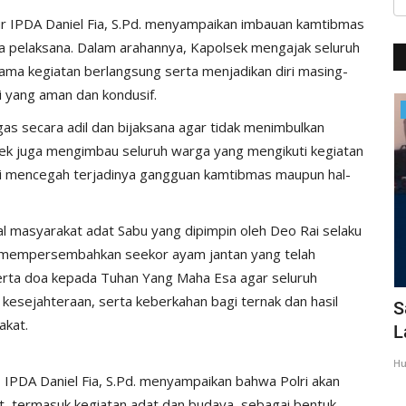
ur IPDA Daniel Fia, S.Pd. menyampaikan imbauan kamtibmas
ia pelaksana. Dalam arahannya, Kapolsek mengajak seluruh
ma kegiatan berlangsung serta menjadikan diri masing-
 yang aman dan kondusif.
BERANDA
ugas secara adil dan bijaksana agar tidak menimbulkan
sek juga mengimbau seluruh warga yang mengikuti kegiatan
i mencegah terjadinya gangguan kamtibmas maupun hal-
al masyarakat adat Sabu yang dipimpin oleh Deo Rai selaku
i mempersembahkan seekor ayam jantan yang telah
erta doa kepada Tuhan Yang Maha Esa agar seluruh
esejahteraan, serta keberkahan bagi ternak dan hasil
giatan
Dua Anggota Polri Harumkan Indonesia
S
akat.
Lewat Timnas U-23
L
Humas Polres Sabu Raijua
Apr 28, 2024
454
Hu
 IPDA Daniel Fia, S.Pd. menyampaikan bahwa Polri akan
t, termasuk kegiatan adat dan budaya, sebagai bentuk