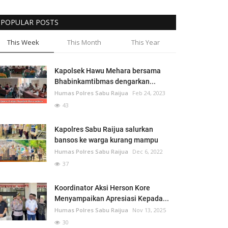
POPULAR POSTS
This Week
This Month
This Year
Kapolsek Hawu Mehara bersama
Bhabinkamtibmas dengarkan...
Humas Polres Sabu Raijua
Feb 24, 2023
43
Kapolres Sabu Raijua salurkan
bansos ke warga kurang mampu
Humas Polres Sabu Raijua
Dec 6, 2022
37
Koordinator Aksi Herson Kore
Menyampaikan Apresiasi Kepada...
Humas Polres Sabu Raijua
Nov 13, 2025
30