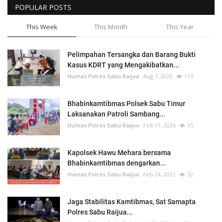
POPULAR POSTS
This Week
This Month
This Year
Pelimpahan Tersangka dan Barang Bukti
Kasus KDRT yang Mengakibatkan...
Humas Polres Sabu Raijua
Aug 7, 2026
113
Bhabinkamtibmas Polsek Sabu Timur
Laksanakan Patroli Sambang...
Humas Polres Sabu Raijua
Feb 11, 2026
35
Kapolsek Hawu Mehara bersama
Bhabinkamtibmas dengarkan...
Humas Polres Sabu Raijua
Feb 24, 2023
32
Jaga Stabilitas Kamtibmas, Sat Samapta
Polres Sabu Raijua...