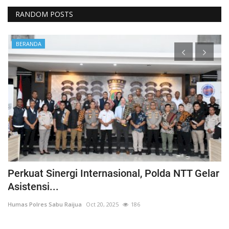
RANDOM POSTS
BERANDA
wa
Perkuat Sinergi Internasional, Polda NTT Gelar
S
Asistensi...
S
Humas Polres Sabu Raijua
Oct 20, 2025
186
Hu