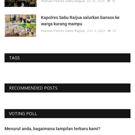
Humas Polres Sabu Raijua
Jul 30, 2026
30
Kapolres Sabu Raijua salurkan bansos ke
warga kurang mampu
Humas Polres Sabu Raijua
Dec 6, 2022
29
TAGS
RECOMMENDED POSTS
VOTING POLL
Menurut anda, bagaimana tampilan terbaru kami?