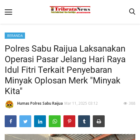
BERANDA
Home
Polres Sabu Raijua Laksanakan
Terms & Conditions
Operasi Pasar Jelang Hari Raya
Reskrim
Idul Fitri Terkait Penyebaran
Binkam
Minyak Oplosan Merk "Minyak
Kita"
Lantas
Polisi Kita
Humas Polres Sabu Raijua
Mar 11, 2025 03:12
388
Giat Ops