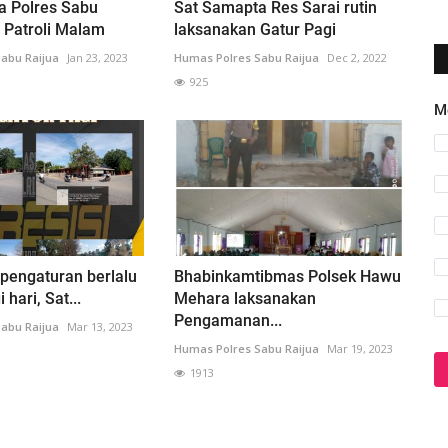
a Polres Sabu
Sat Samapta Res Sarai rutin
n Patroli Malam
laksanakan Gatur Pagi
abu Raijua
Jan 23, 2023
Humas Polres Sabu Raijua
Dec 2, 2022
925
M
pengaturan berlalu
Bhabinkamtibmas Polsek Hawu
i hari, Sat...
Mehara laksanakan
Pengamanan...
abu Raijua
Mar 13, 2023
Humas Polres Sabu Raijua
Mar 19, 2023
1913