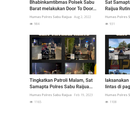
Bhabinkamtibmas Polsek Sabu
Sat Samapt
Barat melakukan Door To Door...
Raijua Ruti
Humas Polres Sabu Raijua
Aug 2, 2022
Humas Polres S
984
931
Tingkatkan Patroli Malam, Sat
laksanakan 
Samapta Polres Sabu Raijua...
lintas di pag
Humas Polres Sabu Raijua
Feb 19, 2023
Humas Polres S
1165
1108