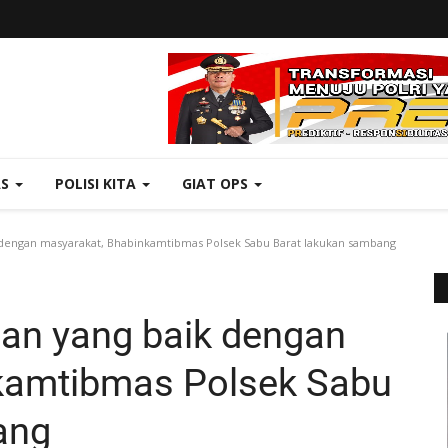
AS
POLISI KITA
GIAT OPS
ngan masyarakat, Bhabinkamtibmas Polsek Sabu Barat lakukan sambang
n yang baik dengan
kamtibmas Polsek Sabu
ang