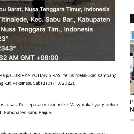
BERANDA
 Raijua, BRIPKA YOHANIS RASI terus melakukan sambang
kuti vaksinasi. Sabtu (01/10/2022).
imbau
Polri Lakukan Penyelidikan Terhadap
P
ialisasi Percepatan vaksinasi ke Masyarakat yang belum
Peristiwa Gugurnya...
N
t, Kabupaten Sabu Raijua.
Humas Polres Sabu Raijua
Jan 18, 2025
409
Hu
jak masyarakat untuk membantu mengedukasi serta