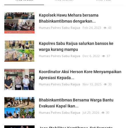
Kapolsek Hawu Mehara bersama
Bhabinkamtibmas dengarkan...
Humas Polres Sabu Raijua
Feb 24, 2023
43
Kapolres Sabu Raijua salurkan bansos ke
warga kurang mampu
Humas Polres Sabu Raijua
Dec 6, 2022
37
Koordinator Aksi Herson Kore Menyampaikan
Apresiasi Kepada...
Humas Polres Sabu Raijua
Nov 13, 2025
30
Bhabinkamtibmas Bersama Warga Bantu
Evakuasi Kapal Ikan...
Humas Polres Sabu Raijua
Jul 29, 2026
30