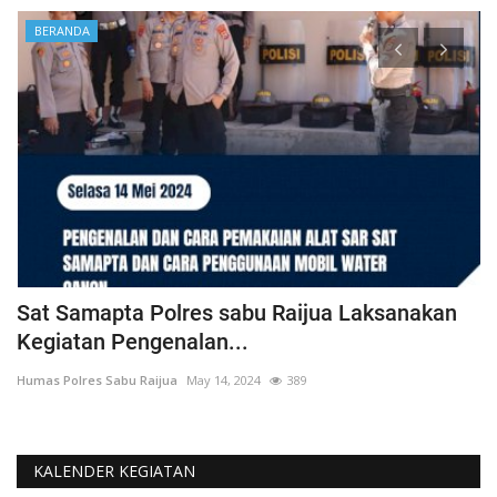
BERANDA
t
Sat Samapta Polres sabu Raijua Laksanakan
B
Kegiatan Pengenalan...
K
Humas Polres Sabu Raijua
May 14, 2024
389
Hu
KALENDER KEGIATAN