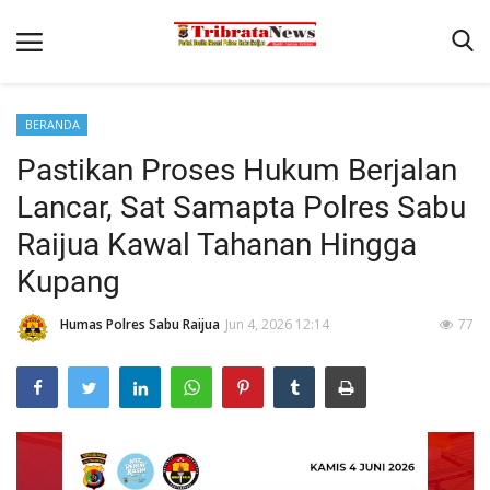
BERANDA
Home
Pastikan Proses Hukum Berjalan
Terms & Conditions
Lancar, Sat Samapta Polres Sabu
Reskrim
Raijua Kawal Tahanan Hingga
Binkam
Kupang
Lantas
Humas Polres Sabu Raijua
Jun 4, 2026 12:14
77
Polisi Kita
Giat Ops